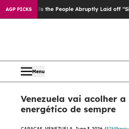
r Calls the People Abruptly Laid off “Simply 
AGP PICKS
Menu
Venezuela vai acolher a
energético de sempre
CARACAS, VENEZUELA, June 3, 2026 /
EINPressw