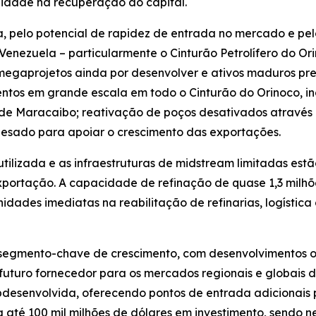
ilidade na recuperação do capital.
, pelo potencial de rapidez de entrada no mercado e pelo
Venezuela – particularmente o Cinturão Petrolífero do Or
egaprojetos ainda por desenvolver e ativos maduros pr
entos em grande escala em todo o Cinturão do Orinoco, i
a de Maracaibo; reativação de poços desativados atravé
 pesado para apoiar o crescimento das exportações.
ilizada e as infraestruturas de midstream limitadas estã
exportação. A capacidade de refinação de quase 1,3 milhõ
nidades imediatas na reabilitação de refinarias, logíst
segmento-chave de crescimento, com desenvolvimentos o
turo fornecedor para os mercados regionais e globais de
desenvolvida, oferecendo pontos de entrada adicionais pa
ja até 100 mil milhões de dólares em investimento, sendo