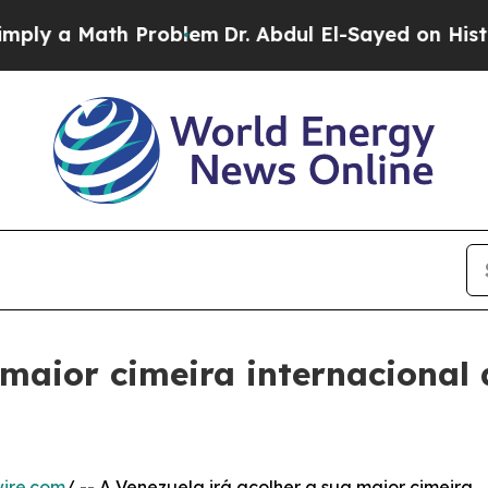
a Math Problem
Dr. Abdul El-Sayed on Historic Mic
 maior cimeira internacional
ire.com
/ -- A Venezuela irá acolher a sua maior cimeira