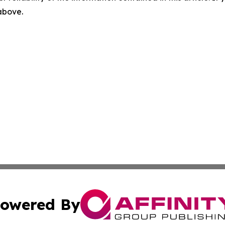
 above.
owered By