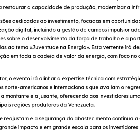
 restaurar a capacidade de produção, modernizar a infra
sões dedicadas ao investimento, focadas em oportunidad
ização digital, incluindo a gestão de campos impulsionad
s sobre o desenvolvimento da força de trabalho e a parti
s ao tema «Juventude na Energia». Esta vertente irá des
ração em toda a cadeia de valor da energia, com foco n
or, o evento irá alinhar a expertise técnica com estratég
es norte-americanos e internacionais que avaliam o regr
 a montante e a jusante, oferecendo aos investidores uma
ipais regiões produtoras da Venezuela.
e reajustam e a segurança do abastecimento continua a s
grande impacto e em grande escala para os investidore