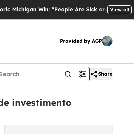
higan Win: “People Are Sick and Tired of This Pol
View all
Provided by AGP
Share
 de investimento