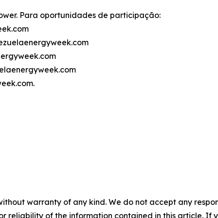
ower. Para oportunidades de participação:
eek.com
nezuelaenergyweek.com
energyweek.com
zuelaenergyweek.com
week.com.
without warranty of any kind. We do not accept any responsib
r reliability of the information contained in this article. I