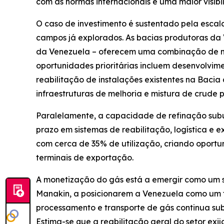
com as normas internacionais e uma maior visib
O caso de investimento é sustentado pela escala
campos já explorados. As bacias produtoras da 
da Venezuela – oferecem uma combinação de m
oportunidades prioritárias incluem desenvolvim
reabilitação de instalações existentes na Baci
infraestruturas de melhoria e mistura de crude
Paralelamente, a capacidade de refinação subut
prazo em sistemas de reabilitação, logística e 
com cerca de 35% de utilização, criando oportu
terminais de exportação.
A monetização do gás está a emergir como um 
Manakin, a posicionarem a Venezuela como um fu
processamento e transporte de gás continua sub
Estima-se que a reabilitação geral do setor exi