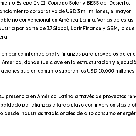
iento Estepa I y II, Copiapó Solar y BESS del Desierto,
nanciamiento corporativo de USD 3 mil millones, el mayor
vable no convencional en América Latina. Varias de estas
dustria por parte de IJGlobal, LatinFinance y GBM, lo que
era.
n banca internacional y finanzas para proyectos de energ
America, donde fue clave en la estructuración y ejecució
eraciones que en conjunto superan los USD 10,000 millon
u presencia en América Latina a través de proyectos re
spaldado por alianzas a largo plazo con inversionistas glo
 desde industrias tradicionales de alto consumo energétic