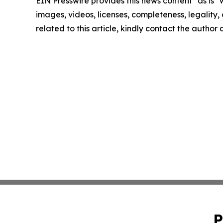
EIN Presswire provides this news content "as is" 
images, videos, licenses, completeness, legality, o
related to this article, kindly contact the author
P