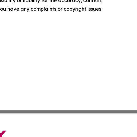
ility or liability for the accuracy, content,
f you have any complaints or copyright issues