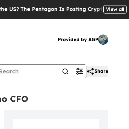
S?
The Pentagon Is Posting Cryptic Biblical Mes
View all
Provided by AGP
Share
​ ​CFO