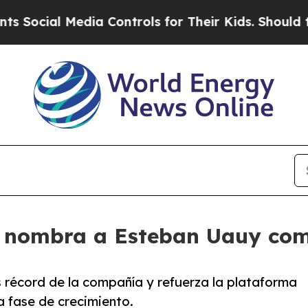
ocial Media Controls for Their Kids. Should the U
 nombra a Esteban Uauy como
s récord de la compañía y refuerza la plataforma
a fase de crecimiento.