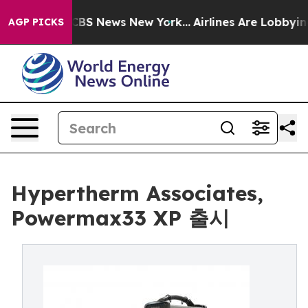
tive was CBS News New York...
Airlines Are Lobbying T
AGP PICKS
Hypertherm Associates,
Powermax33 XP 출시